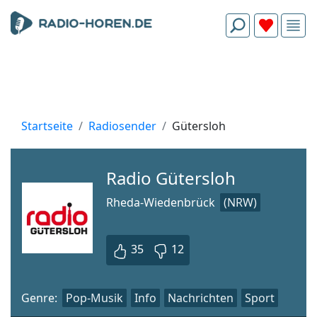
Startseite
Radiosender
Gütersloh
Radio Gütersloh
Rheda-Wiedenbrück
(NRW)
35
12
Genre:
Pop-Musik
Info
Nachrichten
Sport