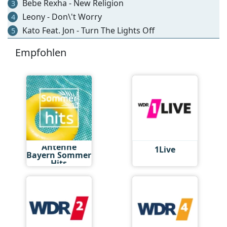
Bebe Rexha - New Religion
3
Leony - Don\'t Worry
4
Kato Feat. Jon - Turn The Lights Off
5
Empfohlen
Antenne
1Live
Bayern Sommer
Hits