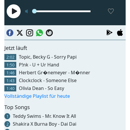
Jetzt läuft
Topic, Becky G - Sorry Papi
2:02
P!nk - U + Ur Hand
1:50
Herbert Gr�nemeyer - M�nner
1:46
Clockclock - Someone Else
1:43
Olivia Dean - So Easy
1:40
Vollständige Playlist für heute
Top Songs
Teddy Swims - Mr. Know It All
1
Shakira X Burna Boy - Dai Dai
2