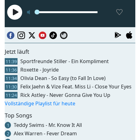
Jetzt läuft
Sportfreunde Stiller - Ein Kompliment
11:39
Roxette - Joyride
11:36
Olivia Dean - So Easy (to Fall In Love)
11:34
Felix Jaehn & Vize Feat. Miss Li - Close Your Eyes
11:30
Rick Astley - Never Gonna Give You Up
11:24
Vollständige Playlist für heute
Top Songs
Teddy Swims - Mr. Know It All
1
Alex Warren - Fever Dream
2