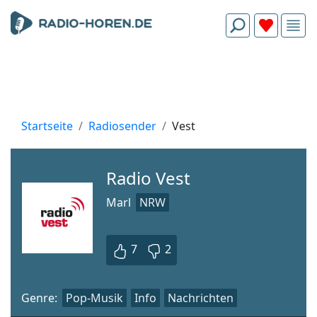
Startseite
Radiosender
Vest
Radio Vest
Marl
NRW
7
2
Genre:
Pop-Musik
Info
Nachrichten