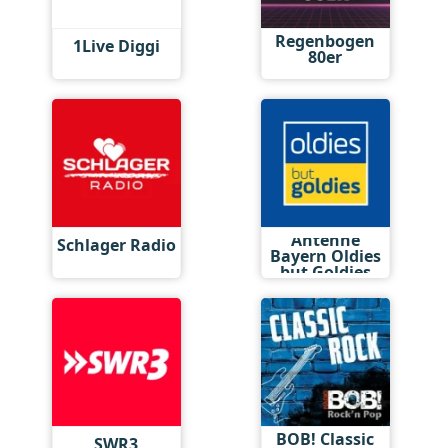
Regenbogen
1Live Diggi
80er
Antenne
Schlager Radio
Bayern Oldies
but Goldies
BOB! Classic
SWR3