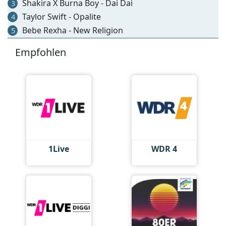
Shakira X Burna Boy - Dai Dai
3
Taylor Swift - Opalite
4
Bebe Rexha - New Religion
5
Empfohlen
1Live
WDR 4