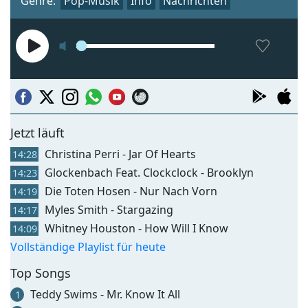
Genre:
Pop-Musik
Info
Nachrichten
Jetzt läuft
Christina Perri - Jar Of Hearts
14:28
Glockenbach Feat. Clockclock - Brooklyn
14:23
Die Toten Hosen - Nur Nach Vorn
14:19
Myles Smith - Stargazing
14:17
Whitney Houston - How Will I Know
14:09
Vollständige Playlist für heute
Top Songs
Teddy Swims - Mr. Know It All
1