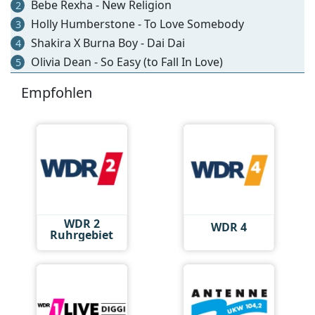
Bebe Rexha - New Religion
2
Holly Humberstone - To Love Somebody
3
Shakira X Burna Boy - Dai Dai
4
Olivia Dean - So Easy (to Fall In Love)
5
Empfohlen
WDR 2
WDR 4
Ruhrgebiet