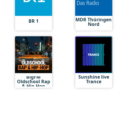
MDR Thüringen
BR 1
Nord
BigFM
Sunshine live
Oldschool Rap
Trance
& Hip-Hop