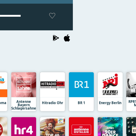
Antenne
RPR
loma
Hitradio Ohr
BR 1
Energy Berlin
Bayern
M
Schlagersahne