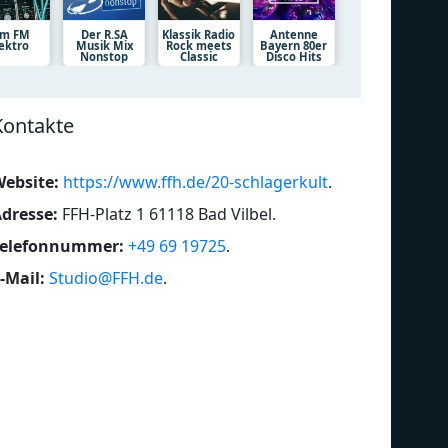
am FM
Der R.SA
Klassik Radio
Antenne
lektro
Musik Mix
Rock meets
Bayern 80er
Nonstop
Classic
Disco Hits
Kontakte
ebsite:
https://www.ffh.de/20-schlagerkult
.
dresse:
FFH-Platz 1 61118 Bad Vilbel
.
Telefonnummer:
+49 69 19725
.
-Mail:
Studio@FFH.de
.
Wohlfühlzeit
Be