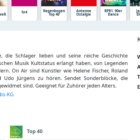
Regenbogen
Antenne
RPR1. 90er
J
hr4
welt
Top 40
Ostalgie
Dance
E
e, die Schlager lieben und seine reiche Geschichte
W
eutschen Musik Kultstatus erlangt haben, von Legenden
A
ern. On Air sind Künstler wie Helene Fischer, Roland
d Udo Jürgens zu hören. Sendet Sonderblöcke, die
widmet sind. Geeignet für Zuhörer jeden Alters.
E
ebs-KG
Top 40