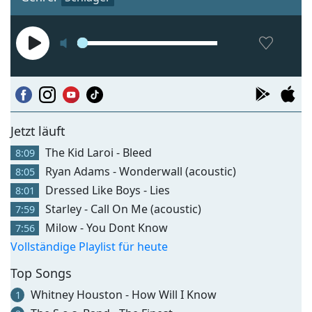
Jetzt läuft
The Kid Laroi - Bleed
8:09
Ryan Adams - Wonderwall (acoustic)
8:05
Dressed Like Boys - Lies
8:01
Starley - Call On Me (acoustic)
7:59
Milow - You Dont Know
7:56
Vollständige Playlist für heute
Top Songs
Whitney Houston - How Will I Know
1