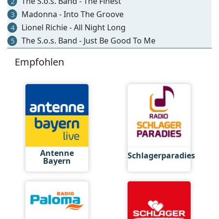
The S.o.s. Band - The Finest
2
Madonna - Into The Groove
3
Lionel Richie - All Night Long
4
The S.o.s. Band - Just Be Good To Me
5
Empfohlen
Antenne
Schlagerparadies
Bayern