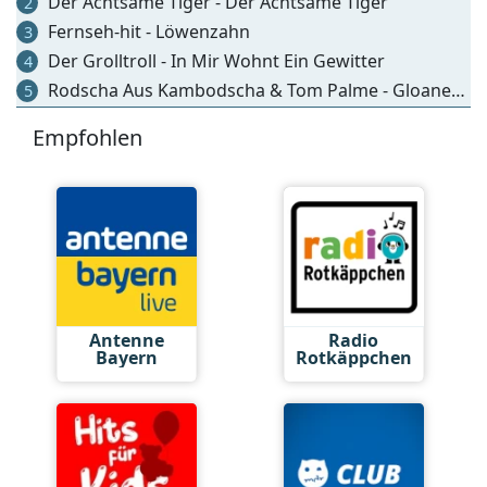
Der Achtsame Tiger - Der Achtsame Tiger
2
Fernseh-hit - Löwenzahn
3
Der Grolltroll - In Mir Wohnt Ein Gewitter
4
Rodscha Aus Kambodscha & Tom Palme - Gloaner Koala
5
Empfohlen
Antenne
Radio
Bayern
Rotkäppchen