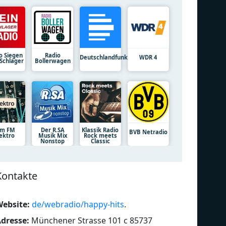
o Siegen
Radio
Deutschlandfunk
WDR 4
 Schlager
Bollerwagen
am FM
Der R.SA
Klassik Radio
BVB Netradio
lektro
Musik Mix
Rock meets
Nonstop
Classic
Kontakte
ebsite:
de/webradio/happy-hits
.
dresse:
Münchener Strasse 101 c 85737