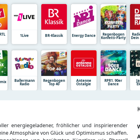
 RTL
Regenbogen
Radi
1Live
BR-Klassik
Energy Dance
Konfetti-Party
Dein
Ballermann
Regenbogen
Antenne
RPR1. 90er
J
ymix
Radio
Top 40
Ostalgie
Dance
E
ler energiegeladener, fröhlicher und inspirierender
W
eine Atmosphäre von Glück und Optimismus schaffen.
A