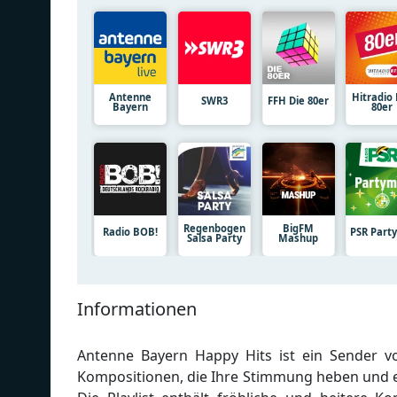
Antenne
Hitradio
SWR3
FFH Die 80er
Bayern
80er
Regenbogen
BigFM
Radio BOB!
PSR Part
Salsa Party
Mashup
Informationen
Antenne Bayern Happy Hits ist ein Sender vol
Kompositionen, die Ihre Stimmung heben und 