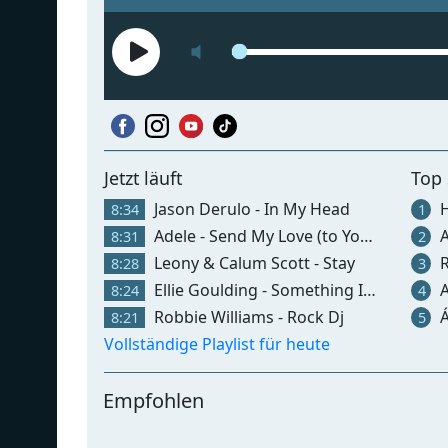
Jetzt läuft
Top
Jason Derulo - In My Head
Hun
8:34
1
Adele - Send My Love (to Your New Lover)
Am
8:31
2
Leony & Calum Scott - Stay
R
8:28
3
Ellie Goulding - Something In The Way You Move
Al
8:24
4
Robbie Williams - Rock Dj
Á
8:21
5
Vollständige Playlist für heute
Empfohlen