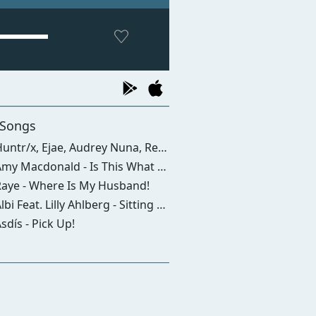
 Songs
tr/x, Ejae, Audrey Nuna, Rei Ami, Kpop Demon Hunters Cast - Golden
y Macdonald - Is This What Youve Been Waiting For?
aye - Where Is My Husband!
bi Feat. Lilly Ahlberg - Sitting Down Here
sdís - Pick Up!