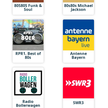
80S80S Funk &
80s80s Michael
Soul
Jackson
RPR1. Best of
Antenne
80s
Bayern
Radio
SWR3
Bollerwagen