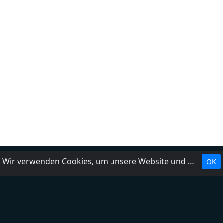
Wir verwenden Cookies, um unsere Website und unseren Service zu optimieren.
OK
Landesrundfunkanstalten
Über uns
Impressum
Kontakt