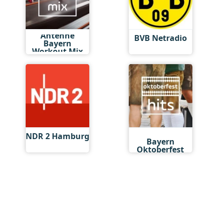
Antenne
BVB Netradio
Bayern
Workout Mix
Antenne
NDR 2 Hamburg
Bayern
Oktoberfest
Hits