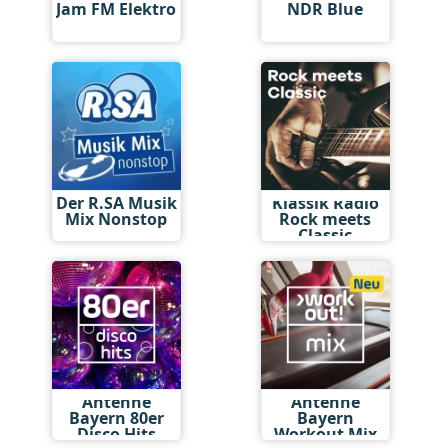
Jam FM Elektro
NDR Blue
Der R.SA Musik
Klassik Radio
Mix Nonstop
Rock meets
Classic
Antenne
Antenne
Bayern 80er
Bayern
Disco Hits
Workout Mix