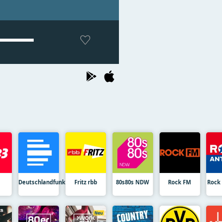
Deutschlandfunk
Fritz rbb
80s80s NDW
Rock FM
Rock