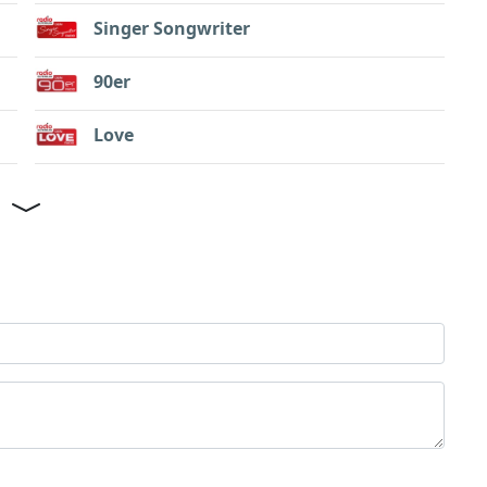
Singer Songwriter
90er
Love