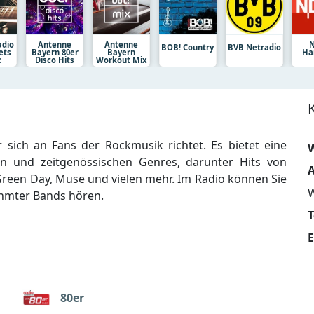
adio
Antenne
Antenne
N
BOB! Country
BVB Netradio
ets
Bayern 80er
Bayern
Ha
c
Disco Hits
Workout Mix
 sich an Fans der Rockmusik richtet. Es bietet eine
W
n und zeitgenössischen Genres, darunter Hits von
A
 Green Day, Muse und vielen mehr. Im Radio können Sie
ühmter Bands hören.
E
80er