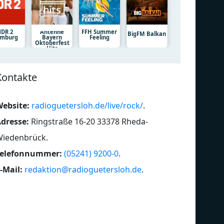
DR 2
Antenne
FFH Summer
BigFM Balkan
mburg
Bayern
Feeling
Oktoberfest
Hits
Kontakte
ebsite:
radioguetersloh.de/live/rock/
.
dresse:
Ringstraße 16-20 33378 Rheda-
Wiedenbrück
.
Telefonnummer:
(05241) 9200-0
.
-Mail:
redaktion@radioguetersloh.de
.
Sommer
Da