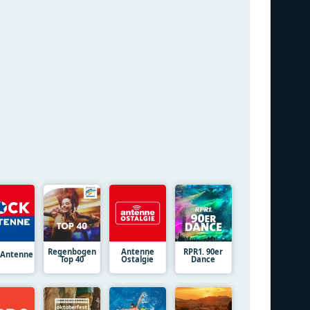
Regenbogen
Antenne
RPR1. 90er
 Antenne
Top 40
Ostalgie
Dance