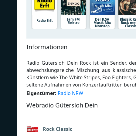
Jam FM
Der R.SA
Klassik R
Radio Erft
Elektro
Musik Mix
Rock me
Nonstop
Classi
Informationen
Radio Gütersloh Dein Rock ist ein Sender, der
abwechslungsreiche Mischung aus klassische
Künstlern wie The White Stripes, Foo Fighters,
seltene Aufnahmen von Konzertauftritten ber
Eigentümer:
Radio NRW
Webradio Gütersloh Dein
Rock Classic