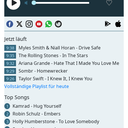
Jetzt läuft
Myles Smith & Niall Horan - Drive Safe
9:38
The Rolling Stones - In The Stars
9:35
Ariana Grande - Hate That I Made You Love Me
9:32
Sombr - Homewrecker
9:29
Taylor Swift - I Knew It, I Knew You
9:26
Vollständige Playlist für heute
Top Songs
Kamrad - Hug Yourself
1
Robin Schulz - Embers
2
Holly Humberstone - To Love Somebody
3