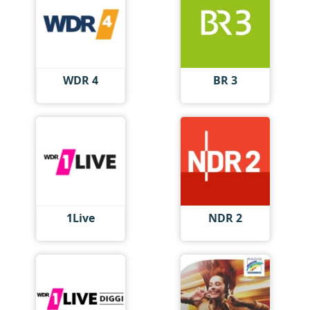
WDR 4
BR 3
1Live
NDR 2