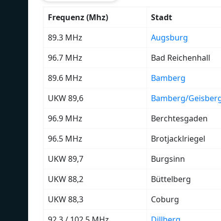
Frequenz (Mhz)
Stadt
89.3 MHz
Augsburg
96.7 MHz
Bad Reichenhall
89.6 MHz
Bamberg
UKW 89,6
Bamberg/Geisber
96.9 MHz
Berchtesgaden
96.5 MHz
Brotjacklriegel
UKW 89,7
Burgsinn
UKW 88,2
Büttelberg
UKW 88,3
Coburg
92.3 / 102.5 MHz
Dillberg