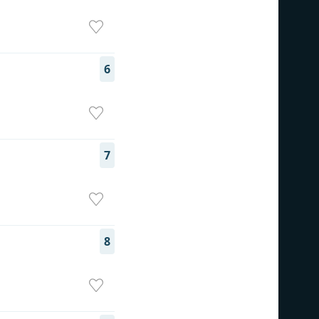
6
7
8