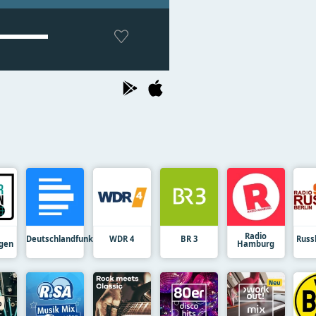
Radio
Deutschlandfunk
WDR 4
BR 3
Russk
gen
Hamburg