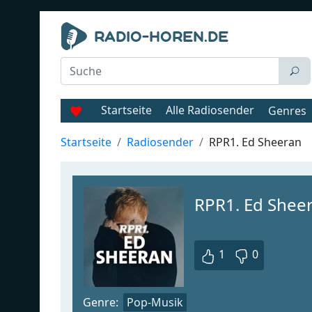
Startseite
Alle Radiosender
Genres
Startseite
Radiosender
RPR1. Ed Sheeran
RPR1. Ed Shee
1
0
Genre:
Pop-Musik