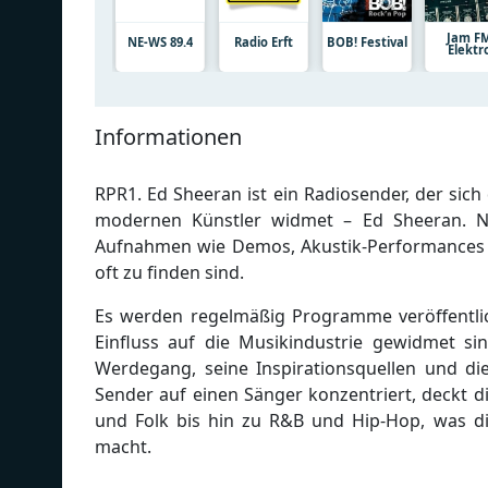
Jam F
NE-WS 89.4
Radio Erft
BOB! Festival
Elektr
Informationen
RPR1. Ed Sheeran ist ein Radiosender, der sich
modernen Künstler widmet – Ed Sheeran. Ne
Aufnahmen wie Demos, Akustik-Performances un
oft zu finden sind.
Es werden regelmäßig Programme veröffentlic
Einfluss auf die Musikindustrie gewidmet si
Werdegang, seine Inspirationsquellen und di
Sender auf einen Sänger konzentriert, deckt d
und Folk bis hin zu R&B und Hip-Hop, was di
macht.