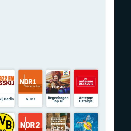
Regenbogen
Antenne
ij Berlin
NDR 1
Top 40
Ostalgie