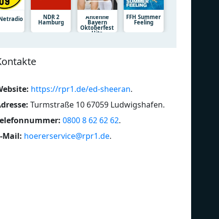
NDR 2
Antenne
FFH Summer
Netradio
Hamburg
Bayern
Feeling
Oktoberfest
Hits
Kontakte
ebsite:
https://rpr1.de/ed-sheeran
.
dresse:
Turmstraße 10 67059 Ludwigshafen
.
Telefonnummer:
0800 8 62 62 62
.
-Mail:
hoererservice@rpr1.de
.