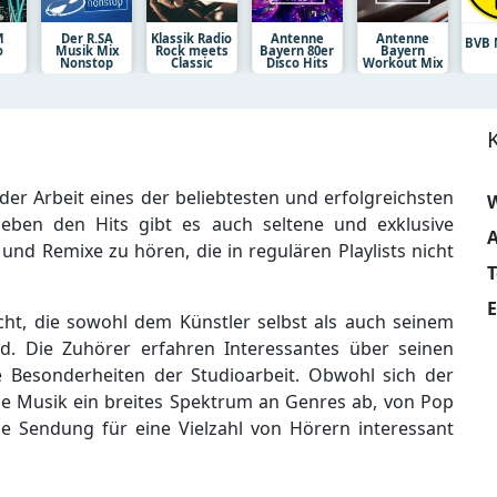
M
Der R.SA
Klassik Radio
Antenne
Antenne
BVB 
o
Musik Mix
Rock meets
Bayern 80er
Bayern
Nonstop
Classic
Disco Hits
Workout Mix
 der Arbeit eines der beliebtesten und erfolgreichsten
W
ben den Hits gibt es auch seltene und exklusive
A
d Remixe zu hören, die in regulären Playlists nicht
E
ht, die sowohl dem Künstler selbst als auch seinem
nd. Die Zuhörer erfahren Interessantes über seinen
e Besonderheiten der Studioarbeit. Obwohl sich der
ie Musik ein breites Spektrum an Genres ab, von Pop
e Sendung für eine Vielzahl von Hörern interessant