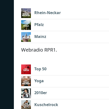
Rhein-Neckar
Pfalz
Mainz
Webradio RPR1.
Top 50
Yoga
2010er
Kuschelrock