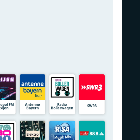
opol FM
Antenne
Radio
SWR3
xijen
Bayern
Bollerwagen