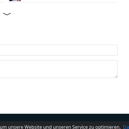
s
Impressum
Kontakt
FAQ
Date
um unsere Website und unseren Service zu optimieren.
Da