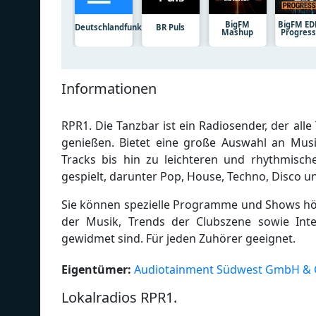
BigFM
BigFM E
Deutschlandfunk
BR Puls
Mashup
Progress
Informationen
RPR1. Die Tanzbar ist ein Radiosender, der all
genießen. Bietet eine große Auswahl an Mus
Tracks bis hin zu leichteren und rhythmisc
gespielt, darunter Pop, House, Techno, Disco u
Sie können spezielle Programme und Shows hör
der Musik, Trends der Clubszene sowie In
gewidmet sind. Für jeden Zuhörer geeignet.
Eigentümer:
Audiotainment Südwest GmbH & 
Lokalradios RPR1.