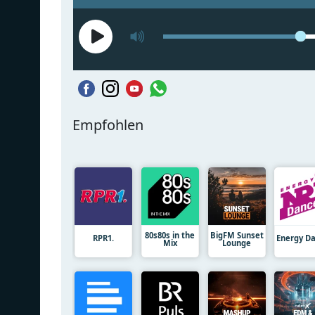
Empfohlen
80s80s in the
BigFM Sunset
RPR1.
Energy D
Mix
Lounge