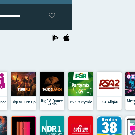
BigFM Dance
Metr
ance
BigFM Turn Up
PSR Partymix
RSA Allgäu
Radio
O