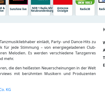
DM &
NDR 1 Radio MV
Antenne
Sunshine live
Radio38
Radi
ive
Neubrandenburg
Ostalgie
e Tanzmusikliebhaber einlädt, Party- und Dance-Hits zu
W
ik für jede Stimmung – von energiegeladenen Club-
A
heren Melodien. Es werden verschiedene Tanzgenres
nd mehr.
E
en, die den heißesten Neuerscheinungen in der Welt
terviews mit berühmten Musikern und Produzenten
Co. KG