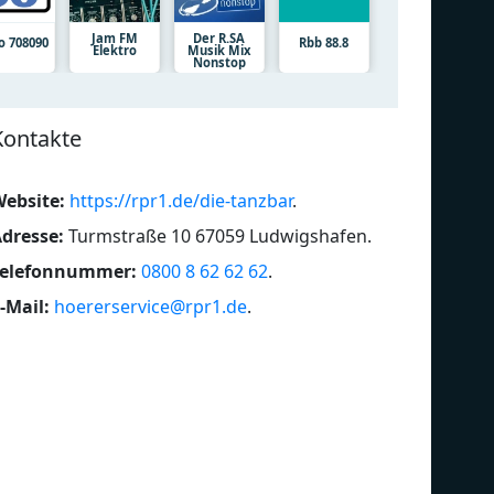
Jam FM
Der R.SA
o 708090
Rbb 88.8
Elektro
Musik Mix
Nonstop
Kontakte
ebsite:
https://rpr1.de/die-tanzbar
.
dresse:
Turmstraße 10 67059 Ludwigshafen
.
Telefonnummer:
0800 8 62 62 62
.
-Mail:
hoererservice@rpr1.de
.