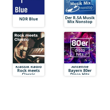
Der R.SA Musik
NDR Blue
Mix Nonstop
Klassik Radio
Antenne
Rock meets
Bayern 80er
Classic
Disco Hits