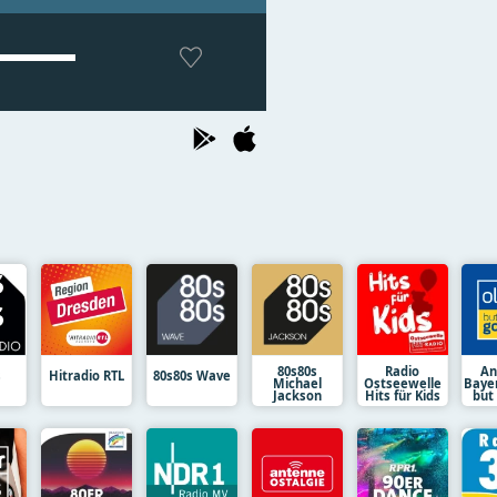
80s80s
Radio
An
s
Hitradio RTL
80s80s Wave
Michael
Ostseewelle
Baye
Jackson
Hits für Kids
but