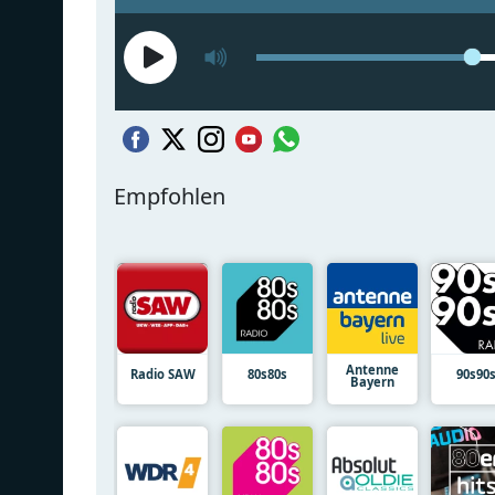
Empfohlen
Antenne
Radio SAW
80s80s
90s90
Bayern