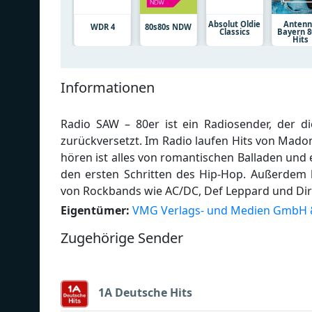
Absolut Oldie
Anten
WDR 4
80s80s NDW
Classics
Bayern 8
Hits
Informationen
Radio SAW – 80er ist ein Radiosender, der di
zurückversetzt. Im Radio laufen Hits von Mado
hören ist alles von romantischen Balladen und 
den ersten Schritten des Hip-Hop. Außerdem b
von Rockbands wie AC/DC, Def Leppard und Dire
Eigentümer:
VMG Verlags- und Medien GmbH 
Zugehörige Sender
1A Deutsche Hits