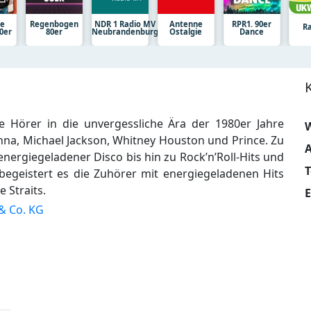
ne
Regenbogen
NDR 1 Radio MV
Antenne
RPR1. 90er
R
0er
80er
Neubrandenburg
Ostalgie
Dance
e Hörer in die unvergessliche Ära der 1980er Jahre
W
nna, Michael Jackson, Whitney Houston und Prince. Zu
A
energiegeladener Disco bis hin zu Rock’n’Roll-Hits und
egeistert es die Zuhörer mit energiegeladenen Hits
 Straits.
E
& Co. KG