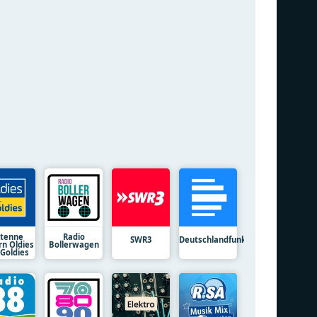
tenne
Radio
SWR3
Deutschlandfunk
rn Oldies
Bollerwagen
 Goldies