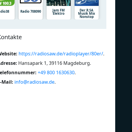
Jam FM
Der R.SA
adio38
Radio 708090
Elektro
Musik Mix
Nonstop
Kontakte
ebsite:
https://radiosaw.de/radioplayer/80er/
.
dresse:
Hansapark 1, 39116 Magdeburg
.
Telefonnummer:
+49 800 1630630
.
-Mail:
info@radiosaw.de
.