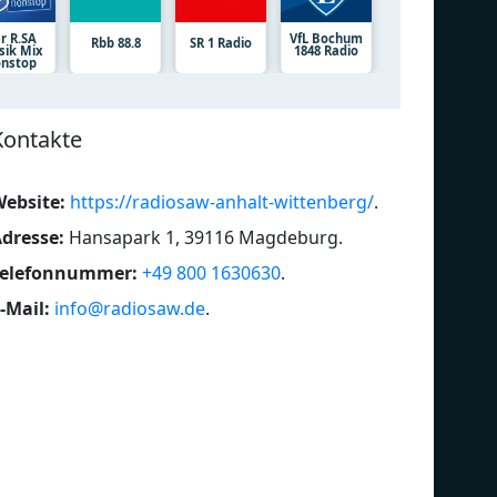
r R.SA
VfL Bochum
Rbb 88.8
SR 1 Radio
ik Mix
1848 Radio
nstop
Kontakte
ebsite:
https://radiosaw-anhalt-wittenberg/
.
dresse:
Hansapark 1, 39116 Magdeburg
.
Telefonnummer:
+49 800 1630630
.
-Mail:
info@radiosaw.de
.