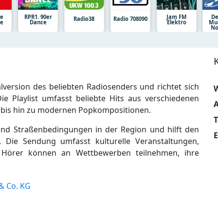
ne
RPR1. 90er
Jam FM
De
Radio38
Radio 708090
ie
Dance
Elektro
Mus
No
lversion des beliebten Radiosenders und richtet sich
W
 Playlist umfasst beliebte Hits aus verschiedenen
A
 bis hin zu modernen Popkompositionen.
und Straßenbedingungen in der Region und hilft den
E
 Die Sendung umfasst kulturelle Veranstaltungen,
. Hörer können an Wettbewerben teilnehmen, ihre
& Co. KG