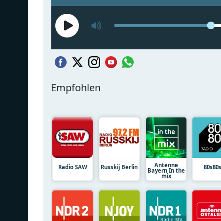
Empfohlen
Antenne
Radio SAW
Russkij Berlin
80s80
Bayern In the
mix