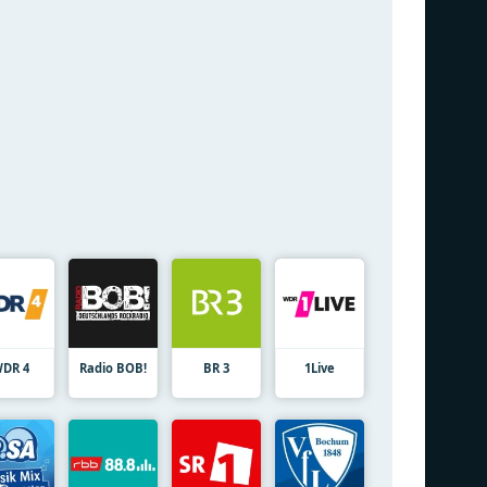
DR 4
Radio BOB!
BR 3
1Live