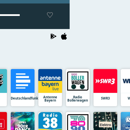
Antenne
Radio
s
Deutschlandfunk
SWR3
W
Bayern
Bollerwagen