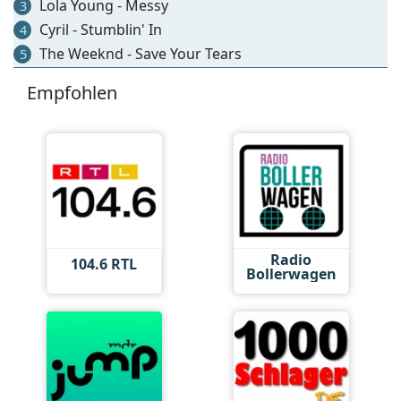
Lola Young - Messy
3
Cyril - Stumblin' In
4
The Weeknd - Save Your Tears
5
Empfohlen
Radio
104.6 RTL
Bollerwagen