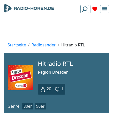
Startseite
Radiosender
Hitradio RTL
Hitradio RTL
Region Dresden
20
1
Genre:
80er
90er