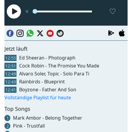
Jetzt läuft
Ed Sheeran - Photograph
12:55
Cock Robin - The Promise You Made
12:51
Alvaro Soler, Topic - Solo Para Ti
12:49
Rainbirds - Blueprint
12:43
Boyzone - Father And Son
12:41
Vollständige Playlist für heute
Top Songs
Mark Ambor - Belong Together
1
Pink - Trustfall
2