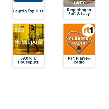
Regenbogen
Leipzig Top Hits
Soft & Lazy
89.0 RTL
RT1 Plärrer-
Houseputz
Radio