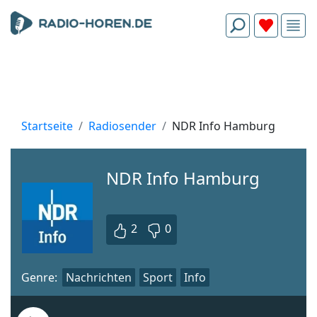
Startseite
Radiosender
NDR Info Hamburg
NDR Info Hamburg
2
0
Genre:
Nachrichten
Sport
Info