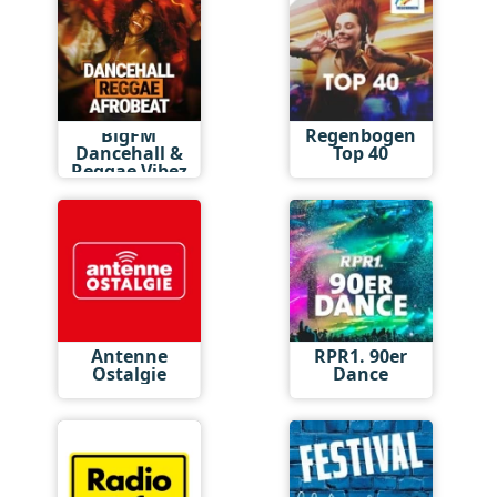
BigFM
Regenbogen
Dancehall &
Top 40
Reggae Vibez
Antenne
RPR1. 90er
Ostalgie
Dance