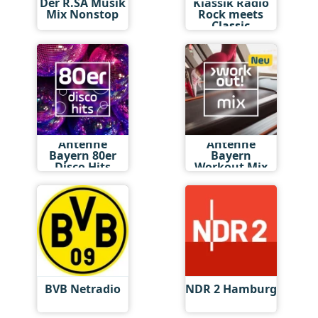
Der R.SA Musik
Klassik Radio
Mix Nonstop
Rock meets
Classic
Antenne
Antenne
Bayern 80er
Bayern
Disco Hits
Workout Mix
BVB Netradio
NDR 2 Hamburg