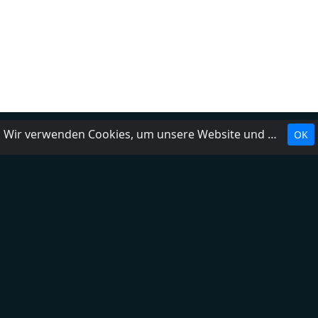
Wir verwenden Cookies, um unsere Website und unseren Service zu optimieren.
OK
Landesrundfunkanstalten
Über uns
Impressum
Kontakt
FAQ
Datenschutzerklärung
Radio hinzufügen