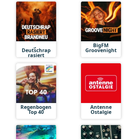
BigFM
BigFM
Deutschrap
Groovenight
rasiert
brandneu
Regenbogen
Antenne
Top 40
Ostalgie