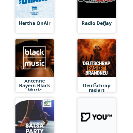
Hertha OnAir
Radio DefJay
Antenne
BigFM
Bayern Black
Deutschrap
Music
rasiert
brandneu