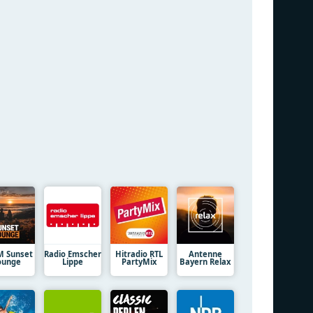
M Sunset
Radio Emscher
Hitradio RTL
Antenne
ounge
Lippe
PartyMix
Bayern Relax