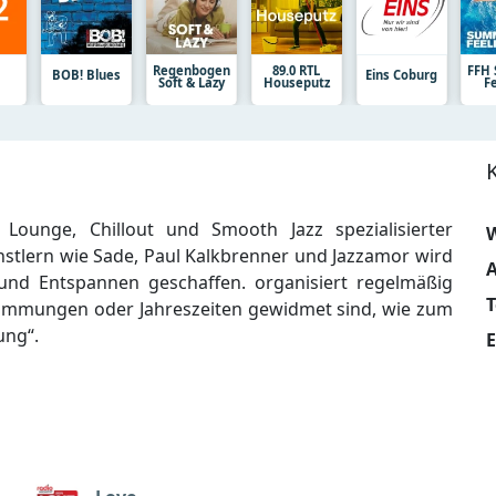
Regenbogen
89.0 RTL
FFH
BOB! Blues
Eins Coburg
Soft & Lazy
Houseputz
F
Lounge, Chillout und Smooth Jazz spezialisierter
W
stlern wie Sade, Paul Kalkbrenner und Jazzamor wird
A
nd Entspannen geschaffen. organisiert regelmäßig
timmungen oder Jahreszeiten gewidmet sind, wie zum
ung“.
E