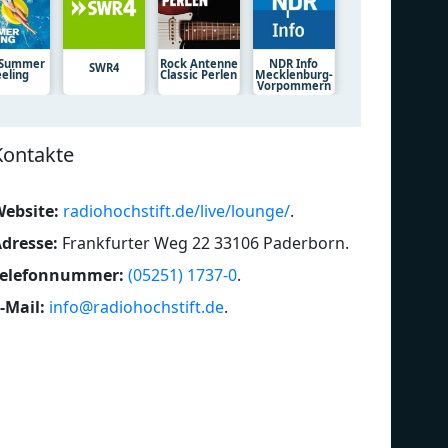
 Summer
Rock Antenne
NDR Info
SWR4
eeling
Classic Perlen
Mecklenburg-
Vorpommern
Kontakte
ebsite:
radiohochstift.de/live/lounge/
.
dresse:
Frankfurter Weg 22 33106 Paderborn
.
Telefonnummer:
(05251) 1737-0
.
-Mail:
info@radiohochstift.de
.