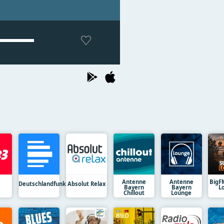
Antenne
Antenne
BigF
Deutschlandfunk
Absolut Relax
Bayern
Bayern
L
Chillout
Lounge