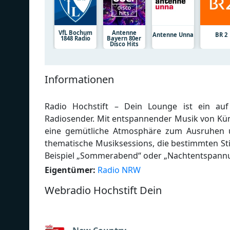
VfL Bochum
Antenne
Antenne Unna
BR 2
1848 Radio
Bayern 80er
Disco Hits
Informationen
Radio Hochstift – Dein Lounge ist ein auf 
Radiosender. Mit entspannender Musik von Kün
eine gemütliche Atmosphäre zum Ausruhen u
thematische Musiksessions, die bestimmten S
Beispiel „Sommerabend“ oder „Nachtentspann
Eigentümer:
Radio NRW
Webradio Hochstift Dein