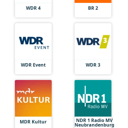
WDR 4
BR 2
WDR Event
WDR 3
NDR 1 Radio MV
MDR Kultur
Neubrandenburg