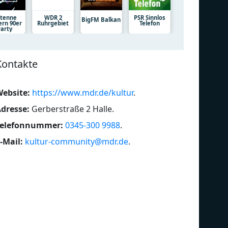
tenne
WDR 2
PSR Sinnlos
BigFM Balkan
ern 90er
Ruhrgebiet
Telefon
Party
Kontakte
ebsite:
https://www.mdr.de/kultur
.
dresse:
Gerberstraße 2 Halle
.
Telefonnummer:
0345-300 9988
.
-Mail:
kultur-community@mdr.de
.
Klassik