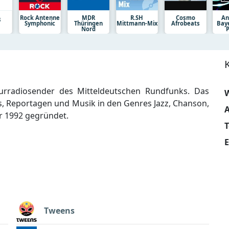
Rock Antenne
MDR
R.SH
Cosmo
An
3
Symphonic
Thüringen
Mittmann-Mix
Afrobeats
Bay
Nord
lturradiosender des Mitteldeutschen Rundfunks. Das
W
 Reportagen und Musik in den Genres Jazz, Chanson,
A
ar 1992 gegründet.
E
Tweens