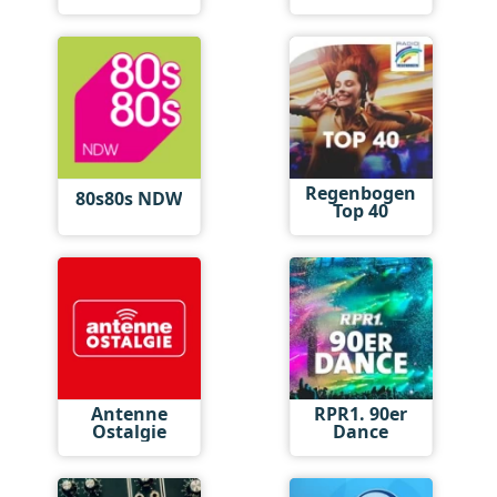
Regenbogen
80s80s NDW
Top 40
Antenne
RPR1. 90er
Ostalgie
Dance