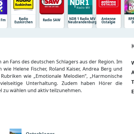
Radio
NDR 1 Radio MV
Antenne
RPR
 Fm
Radio SAW
Euskirchen
Neubrandenburg
Ostalgie
D
ch an Fans des deutschen Schlagers aus der Region. Im
W
wie Helene Fischer, Roland Kaiser, Andrea Berg und
A
 Rubriken wie „Emotionale Melodien“, „Harmonische
vielseitige Unterhaltung. Zudem haben Hörer die
tel zu wählen und aktiv teilzunehmen.
E