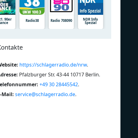
1. 90er
NDR Info
Radio38
Radio 708090
ance
Spezial
Kontakte
ebsite:
https://schlagerradio.de/nrw
.
dresse:
Pfalzburger Str. 43-44 10717 Berlin
.
Telefonnummer:
+49 30 28445542
.
-Mail:
service@schlagerradio.de
.