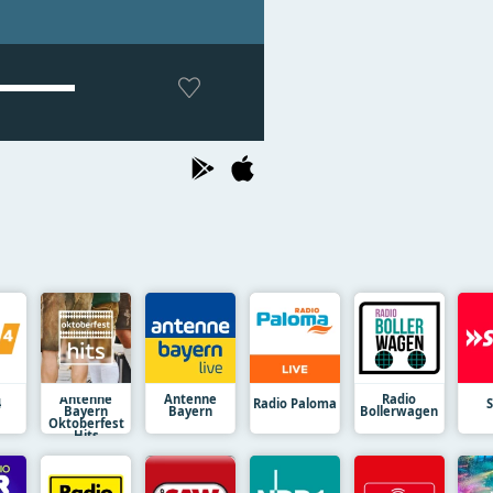
Antenne
Antenne
Radio
4
Radio Paloma
Bayern
Bayern
Bollerwagen
Oktoberfest
Hits