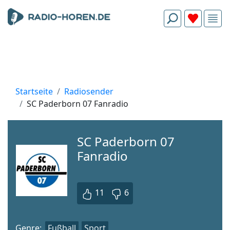
Startseite
Radiosender
SC Paderborn 07 Fanradio
SC Paderborn 07
Fanradio
11
6
Genre:
Fußball
Sport