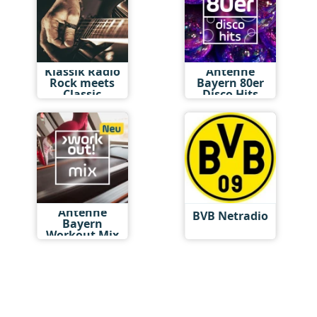
Klassik Radio
Antenne
Rock meets
Bayern 80er
Classic
Disco Hits
Antenne
BVB Netradio
Bayern
Workout Mix