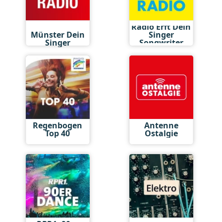
Antenne
Radio Erft Dein
Münster Dein
Singer
Singer
Songwriter
Songwriter
Regenbogen
Antenne
Top 40
Ostalgie