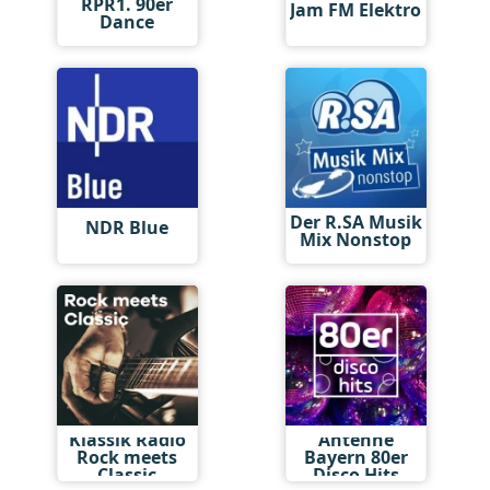
RPR1. 90er
Jam FM Elektro
Dance
Der R.SA Musik
NDR Blue
Mix Nonstop
Klassik Radio
Antenne
Rock meets
Bayern 80er
Classic
Disco Hits