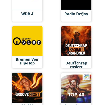
WDR 4
Radio DefJay
Bremen Vier
BigFM
Hip-Hop
Deutschrap
rasiert
brandneu