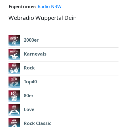
Eigentümer:
Radio NRW
Webradio Wuppertal Dein
2000er
Karnevals
Rock
Top40
80er
Love
Rock Classic