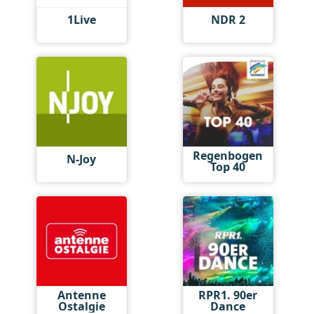
1Live
NDR 2
Regenbogen
N-Joy
Top 40
Antenne
RPR1. 90er
Ostalgie
Dance