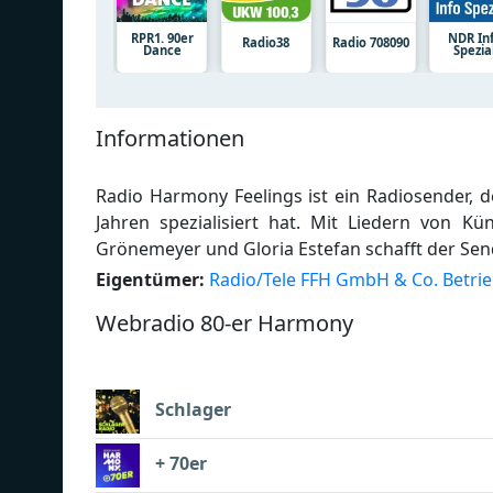
RPR1. 90er
NDR In
Radio38
Radio 708090
Dance
Spezia
Informationen
Radio Harmony Feelings ist ein Radiosender, d
Jahren spezialisiert hat. Mit Liedern von K
Grönemeyer und Gloria Estefan schafft der Se
Eigentümer:
Radio/Tele FFH GmbH & Co. Betri
Webradio 80-er Harmony
Schlager
+ 70er