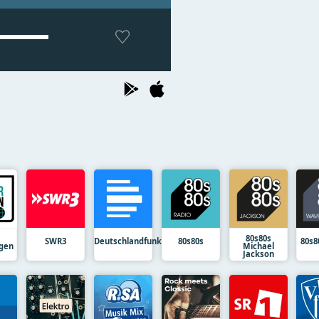
80s80s
SWR3
Deutschlandfunk
80s80s
80s8
gen
Michael
Jackson