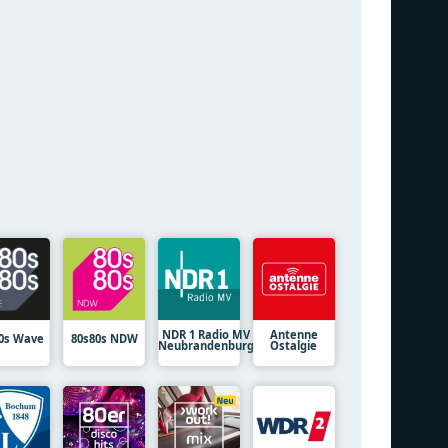
NDR 1 Radio MV
Antenne
0s Wave
80s80s NDW
Neubrandenburg
Ostalgie