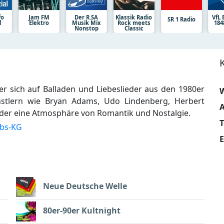
fo
Jam FM
Der R.SA
Klassik Radio
VfL
SR 1 Radio
l
Elektro
Musik Mix
Rock meets
184
Nonstop
Classic
er sich auf Balladen und Liebeslieder aus den 1980er
W
ünstlern wie Bryan Adams, Udo Lindenberg, Herbert
A
nder eine Atmosphäre von Romantik und Nostalgie.
ebs-KG
E
Neue Deutsche Welle
80er-90er Kultnight