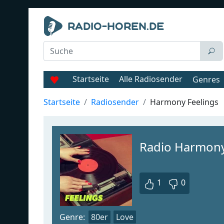
Startseite
Alle Radiosender
Genres
Startseite
Radiosender
Harmony Feelings
Radio Harmony
1
0
Genre:
80er
Love