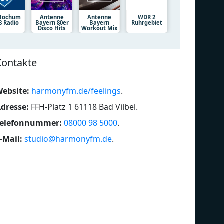
 Bochum
Antenne
Antenne
WDR 2
8 Radio
Bayern 80er
Bayern
Ruhrgebiet
Disco Hits
Workout Mix
Kontakte
ebsite:
harmonyfm.de/feelings
.
dresse:
FFH-Platz 1 61118 Bad Vilbel
.
Telefonnummer:
08000 98 5000
.
-Mail:
studio@harmonyfm.de
.