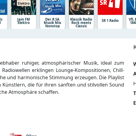
fo
Jam FM
Der R.SA
Klassik Radio
VfL
SR 1 Radio
l
Elektro
Musik Mix
Rock meets
184
Nonstop
Classic
iebhaber ruhiger, atmosphärischer Musik, ideal zum
W
Radiowellen erklingen Lounge-Kompositionen, Chill-
A
liche und harmonische Stimmung erzeugen. Die Playlist
 Künstlern, die für ihren sanften und stilvollen Sound
che Atmosphäre schaffen.
E