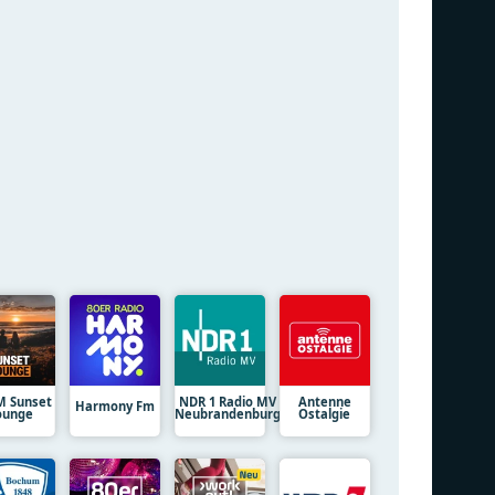
M Sunset
NDR 1 Radio MV
Antenne
Harmony Fm
ounge
Neubrandenburg
Ostalgie