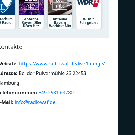
 Bochum
Antenne
Antenne
WDR 2
8 Radio
Bayern 80er
Bayern
Ruhrgebiet
Disco Hits
Workout Mix
Kontakte
ebsite:
https://www.radiowaf.de/live/lounge/
.
dresse:
Bei der Pulvermühle 23 22453
Hamburg
.
Telefonnummer:
+49 2581 63780
.
-Mail:
info@radiowaf.de
.