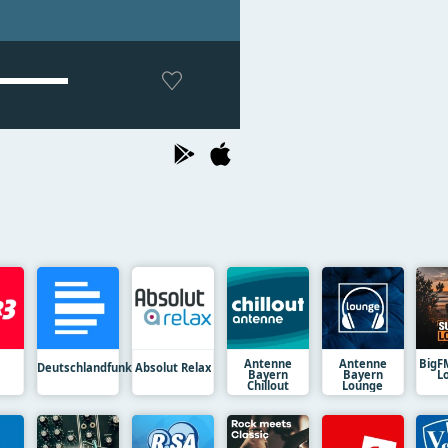
Antenne
Antenne
BigF
Deutschlandfunk
Absolut Relax
Bayern
Bayern
L
Chillout
Lounge