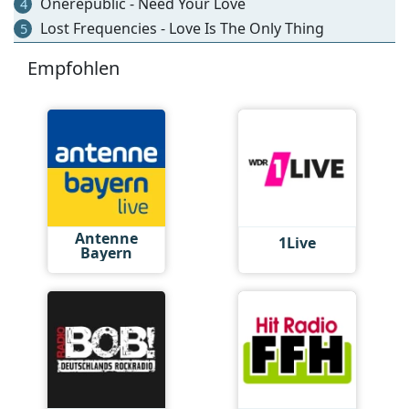
Onerepublic - Need Your Love
4
Lost Frequencies - Love Is The Only Thing
5
Empfohlen
Antenne
1Live
Bayern