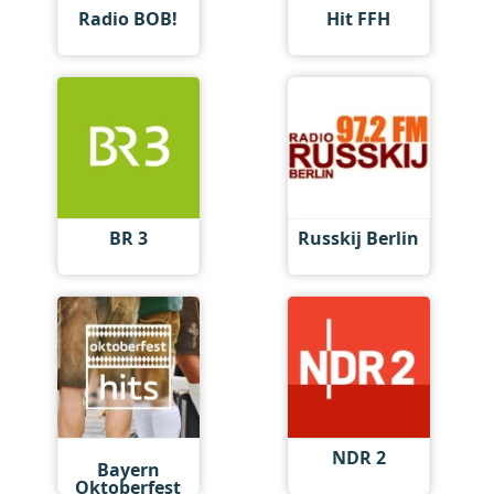
Radio BOB!
Hit FFH
BR 3
Russkij Berlin
Antenne
NDR 2
Bayern
Oktoberfest