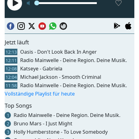
Jetzt läuft
Oasis - Don't Look Back In Anger
12:13
Radio Mainwelle - Deine Region. Deine Musik.
12:11
Katseye - Gabriela
12:08
Michael Jackson - Smooth Criminal
12:04
Radio Mainwelle - Deine Region. Deine Musik.
11:58
Vollständige Playlist für heute
Top Songs
Radio Mainwelle - Deine Region. Deine Musik.
1
Bruno Mars - I Just Might
2
Holly Humberstone - To Love Somebody
3