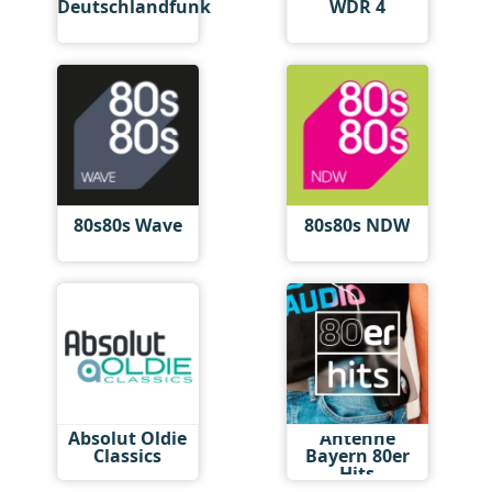
Deutschlandfunk
WDR 4
80s80s Wave
80s80s NDW
Absolut Oldie
Antenne
Classics
Bayern 80er
Hits