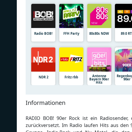
Radio BOB!
FFH Party
80s80s NDW
89.0 RT
Antenne
Regenbo
NDR 2
Fritz rbb
Bayern 90er
90er
Hits
Informationen
RADIO BOB! 90er Rock ist ein Radiosender, 
zurückversetzt. Im Radio laufen Hits aus den 