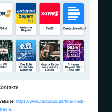
Antenne
DR 4
SWR3
Deutschlandfunk
Bayern
am FM
Der R.SA
Klassik Radio
Antenne
lektro
Musik Mix
Rock meets
Bayern 80er
Nonstop
Classic
Disco Hits
Kontakte
ebsite:
https://www.radiobob.de/90er-rock-
tream
.