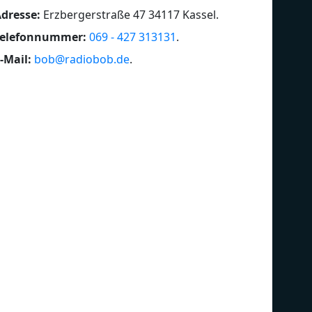
dresse:
Erzbergerstraße 47 34117 Kassel
.
Telefonnummer:
069 - 427 313131
.
-Mail:
bob@radiobob.de
.
Deutsch Rock
Ha
Festival
Ku
Grunge
Me
Hardrock
Me