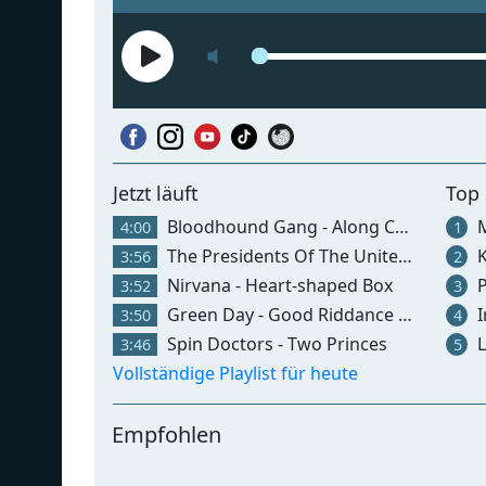
Jetzt läuft
Top
Bloodhound Gang - Along Comes Mary
M
4:00
1
The Presidents Of The United States Of America - Video Killed The Radio Star
K
3:56
2
Nirvana - Heart-shaped Box
P
3:52
3
Green Day - Good Riddance (time Of Your Life)
I
3:50
4
Spin Doctors - Two Princes
L
3:46
5
Vollständige Playlist für heute
Empfohlen