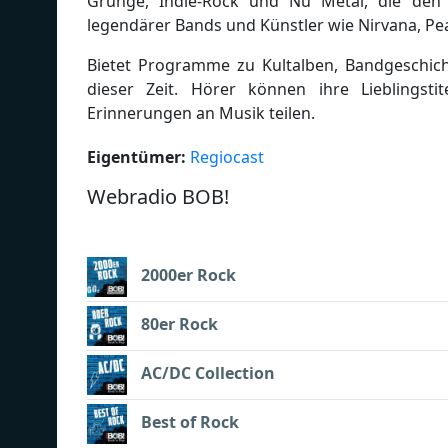
Grunge, Indie-Rock und Nu Metal, die den
legendärer Bands und Künstler wie Nirvana, Pe
Bietet Programme zu Kultalben, Bandgeschic
dieser Zeit. Hörer können ihre Lieblingst
Erinnerungen an Musik teilen.
Eigentümer:
Regiocast
Webradio BOB!
2000er Rock
80er Rock
AC/DC Collection
Best of Rock