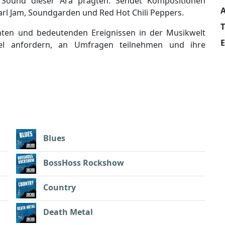
 Sound dieser Ära prägten. Sendet Kompositionen
A
arl Jam, Soundgarden und Red Hot Chili Peppers.
hten und bedeutenden Ereignissen in der Musikwelt
E
itel anfordern, an Umfragen teilnehmen und ihre
Blues
BossHoss Rockshow
Country
Death Metal