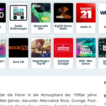
Radio
Spreeradio
BigFM Dance
L
Radio 21
W
Bollerwagen
80er
Radio
gen
Regenbogen
Antenne
RPR1. 90er
J
Rock FM
Top 40
Ostalgie
Dance
E
der die Hörer in die Atmosphäre der 1990er Jahre
W
90er-Jahren, darunter Alternative Rock, Grunge, Post-
s