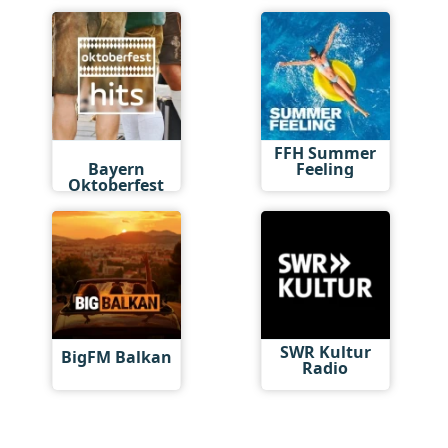
Antenne
FFH Summer
Bayern
Feeling
Oktoberfest
Hits
SWR Kultur
BigFM Balkan
Radio