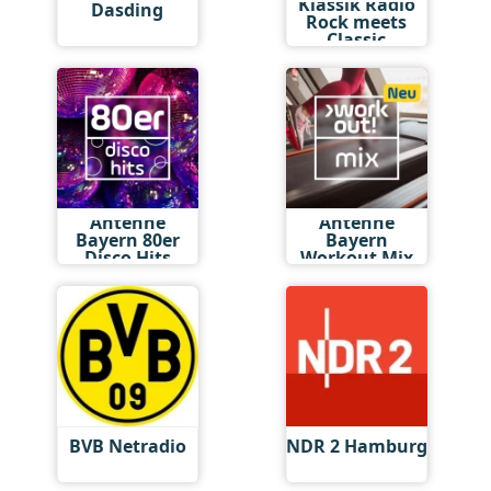
Klassik Radio
Dasding
Rock meets
Classic
Antenne
Antenne
Bayern 80er
Bayern
Disco Hits
Workout Mix
BVB Netradio
NDR 2 Hamburg