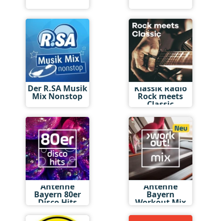
Der R.SA Musik
Klassik Radio
Mix Nonstop
Rock meets
Classic
Antenne
Antenne
Bayern 80er
Bayern
Disco Hits
Workout Mix