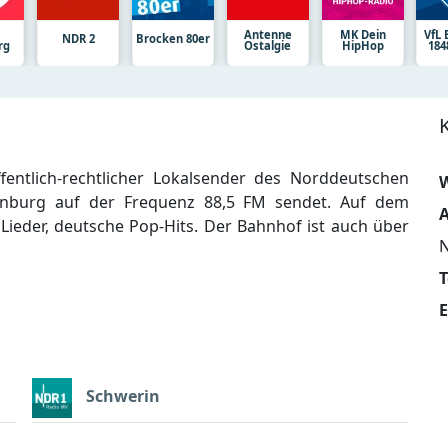
Antenne
MK Dein
VfL
NDR 2
Brocken 80er
rg
Ostalgie
HipHop
184
ntlich-rechtlicher Lokalsender des Norddeutschen
W
enburg auf der Frequenz 88,5 FM sendet. Auf dem
A
eder, deutsche Pop-Hits. Der Bahnhof ist auch über
E
Schwerin