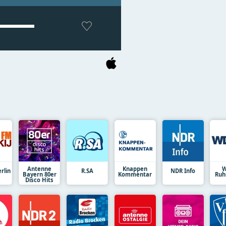
Antenne
Knappen
W
rlin
R.SA
NDR Info
Bayern 80er
Kommentar
Ruh
Disco Hits