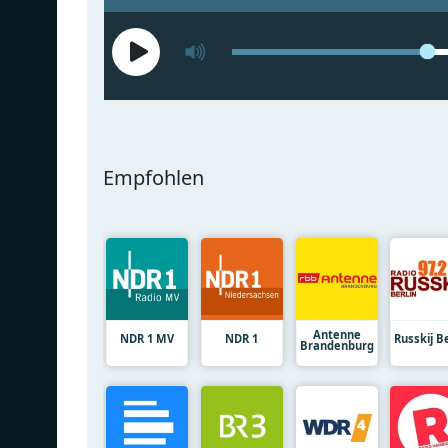
Empfohlen
Antenne
NDR 1 MV
NDR 1
Russkij Be
Brandenburg