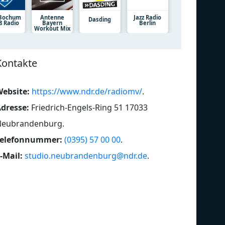
 Bochum
Antenne
Jazz Radio
Dasding
8 Radio
Bayern
Berlin
Workout Mix
Kontakte
ebsite:
https://www.ndr.de/radiomv/
.
dresse:
Friedrich-Engels-Ring 51 17033
Neubrandenburg
.
Telefonnummer:
(0395) 57 00 00
.
-Mail:
studio.neubrandenburg@ndr.de
.