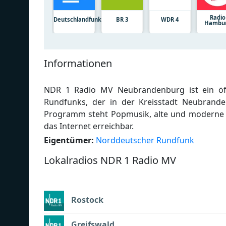
Radio
Deutschlandfunk
BR 3
WDR 4
Hambu
Informationen
NDR 1 Radio MV Neubrandenburg ist ein öffe
Rundfunks, der in der Kreisstadt Neubrand
Programm steht Popmusik, alte und moderne Li
das Internet erreichbar.
Eigentümer:
Norddeutscher Rundfunk
Lokalradios NDR 1 Radio MV
Rostock
Greifswald