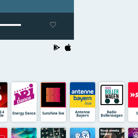
9.4
Antenne
Radio
Energy Dance
Sunshine live
die
Bayern
Bollerwagen