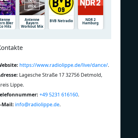
tenne
Antenne
NDR 2
BVB Netradio
ern 80er
Bayern
Hamburg
co Hits
Workout Mix
Kontakte
ebsite:
https://www.radiolippe.de/live/dance/
.
dresse:
Lagesche Straße 17 32756 Detmold,
reis Lippe
.
Telefonnummer:
+49 5231 616160
.
-Mail:
info@radiolippe.de
.