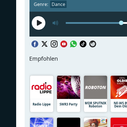
Genre:
Dance
Empfohlen
MDR SPUTNIK
NE-WS 8
Radio Lippe
SWR3 Party
Roboton
Dein Ol