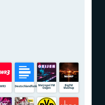
Metropol FM
BigFM
SWR3
Deutschlandfunk
Oxijen
Mashup