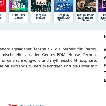
ne
RPR1. 90er
Jam FM
Der R.SA
Klassik Radio
An
ie
Dance
Elektro
Musik Mix
Rock meets
Bay
Nonstop
Classic
Dis
energiegeladener Tanzmusik, die perfekt für Partys,
W
namische Hits aus den Genres EDM, House, Techno,
A
 für eine schwungvolle und rhythmische Atmosphäre.
K
uelle Musiktrends zu berücksichtigen und die Hörer mit
E