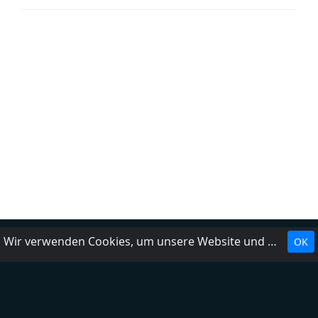
Wir verwenden Cookies, um unsere Website und unseren Service zu optimieren.
OK
Landesrundfunkanstalten
Über uns
Impressum