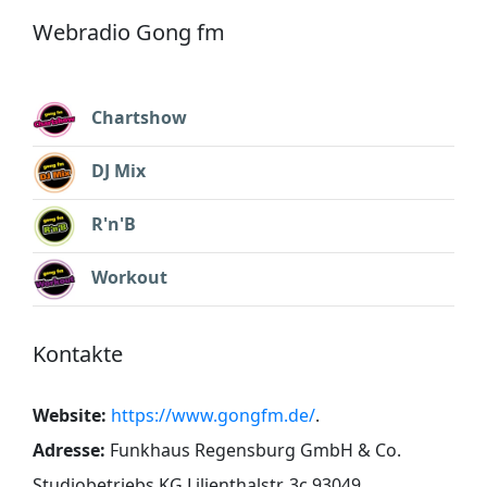
Webradio Gong fm
Chartshow
DJ Mix
R'n'B
Workout
Kontakte
Website:
https://www.gongfm.de/
.
Adresse:
Funkhaus Regensburg GmbH & Co.
Studiobetriebs KG Lilienthalstr. 3c 93049