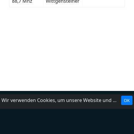
88,7 Mhz
Wittgensteiner
Wir verwenden Cookies, um unsere Website und unseren Service zu optimieren.
OK
Landesrundfunkanstalten
Über uns
Impressum