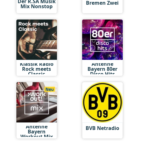
Der R.SA Musik
Bremen Zwei
Mix Nonstop
Klassik Radio
Antenne
Rock meets
Bayern 80er
Classic
Disco Hits
Antenne
BVB Netradio
Bayern
Workout Mix